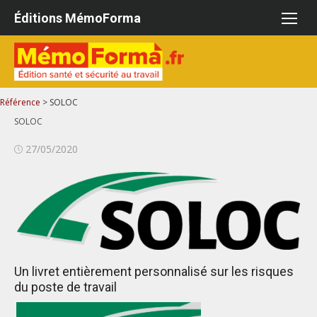
Aller
Éditions MémoForma
au
contenu
Référence
>
SOLOC
SOLOC
Publié
27/05/2020
le
Un livret entièrement personnalisé sur les risques
du poste de travail