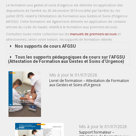
La formation aux gestes et soins d’urgence est délivrée en application des
dispositions de l’arrêté du 30 décembre 2014 modifié par l’arrêté du 1
er
juillet 2019, relatif à l’Attestation de Formation aux Gestes et Soins d’Urgence
(AFGSU). Cette formation est également délivrée en application de certains
articles du code du travail, relatifs à la formation aux premiers secours.
Consultez toute notre collection sur les
manuels de premiers secours
et
sélectionnez, selon votre besoin, les supports de formation désirés.
Nos supports de cours AFGSU
Tous les supports pédagogiques de cours sur l’AFGSU
(Attestation de Formation aux Gestes et Soins d’Urgence)
Publié
Mis à jour le
01/07/2026
Livret de formation – Attestation de Formation
le
aux Gestes et Soins d’Urgence
Publié
Mis à jour le
01/07/2026
Support formateur –
le