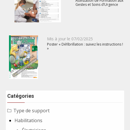
Attestation de Formation aux
Gestes et Soins d’Urgence
Publié
Mis à jour le
07/02/2025
Poster « Défibrillation : suivez les instructions !
le
»
Catégories
Type de support
Habilitations