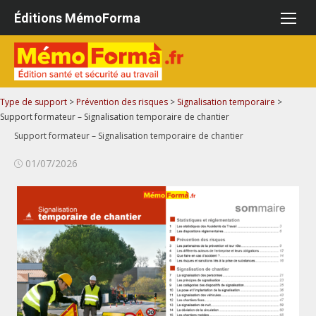
Aller
Éditions MémoForma
au
contenu
Type de support
>
Prévention des risques
>
Signalisation temporaire
>
Support formateur – Signalisation temporaire de chantier
Support formateur – Signalisation temporaire de chantier
Publié
01/07/2026
le