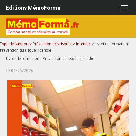
Aller
Éditions MémoForma
au
contenu
Type de support
>
Prévention des risques
>
Incendie
>
Livret de formation –
Prévention du risque incendie
Livret de formation – Prévention du risque incendie
Publié
01/05/2026
le