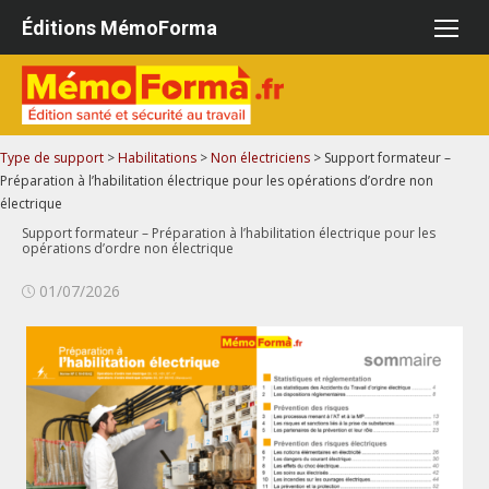
Aller
Éditions MémoForma
au
contenu
Type de support
>
Habilitations
>
Non électriciens
>
Support formateur –
Préparation à l’habilitation électrique pour les opérations d’ordre non
électrique
Support formateur – Préparation à l’habilitation électrique pour les
opérations d’ordre non électrique
Publié
01/07/2026
le