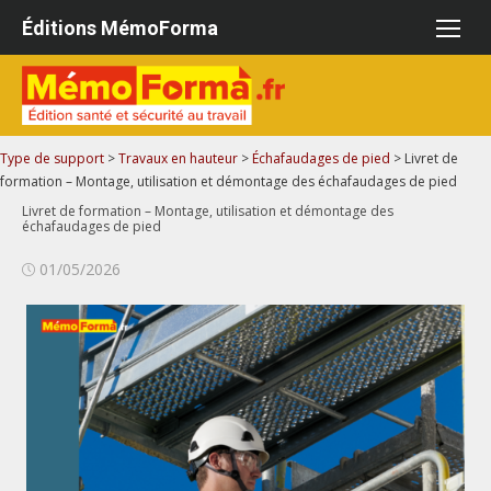
Aller
Éditions MémoForma
au
contenu
Type de support
>
Travaux en hauteur
>
Échafaudages de pied
>
Livret de
formation – Montage, utilisation et démontage des échafaudages de pied
Livret de formation – Montage, utilisation et démontage des
échafaudages de pied
Publié
01/05/2026
le