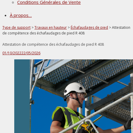
sous-
Conditions Générales de Vente
menu
À propos…
Type de support
>
Travaux en hauteur
>
Échafaudages de pied
>
Attestation
de compétence des échafaudages de pied R 408
Attestation de compétence des échafaudages de pied R 408
Publié
01/10/2022
22/05/2026
le