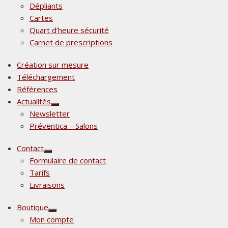
Dépliants
Cartes
Quart d’heure sécurité
Carnet de prescriptions
Création sur mesure
Téléchargement
Références
Actualités
Afficher
Newsletter
le
sous-
Préventica – Salons
menu
Contact
Afficher
Formulaire de contact
le
sous-
Tarifs
menu
Livraisons
Boutique
Afficher
Mon compte
le