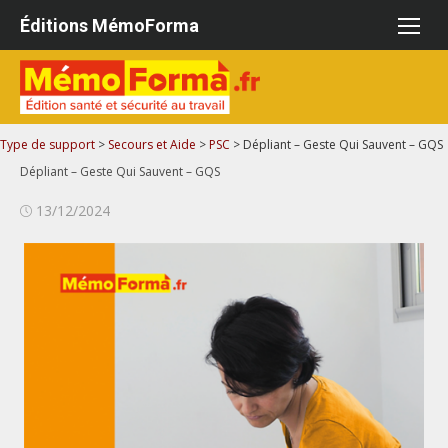
Aller
Éditions MémoForma
au
contenu
Type de support
>
Secours et Aide
>
PSC
>
Dépliant – Geste Qui Sauvent – GQS
Dépliant – Geste Qui Sauvent – GQS
Publié
13/12/2024
le