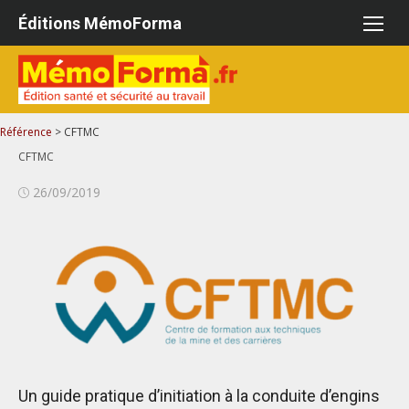
Aller
Éditions MémoForma
au
contenu
Référence
>
CFTMC
CFTMC
Publié
26/09/2019
le
Un guide pratique d’initiation à la conduite d’engins