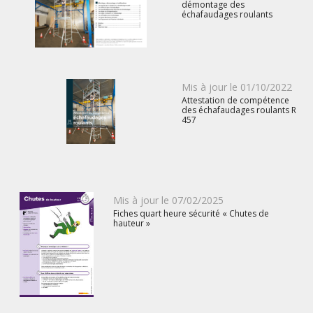
démontage des
échafaudages roulants
Publié
Mis à jour le
01/10/2022
Attestation de compétence
le
des échafaudages roulants R
457
Publié
Mis à jour le
07/02/2025
Fiches quart heure sécurité « Chutes de
le
hauteur »